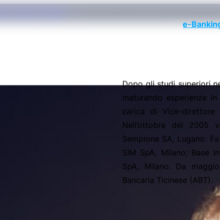
iva sulla raccolta
Le tue preferenze relative alla priva
e
-Bankin