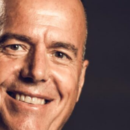
nel 1982 entra nel Gruppo Banca Popolare di Sondrio
Italia e in Svizzera fino al 2005 lasciando con la
 generale di Banca Popolare di Sondrio (Suisse).
viene nominato Direttore Generale di Banca del
parte del CdA delle società del Gruppo: Sempione
Investments SICAV, Lussemburgo e Accademia SGR
 2026 è membro del comitato dell’Associazione