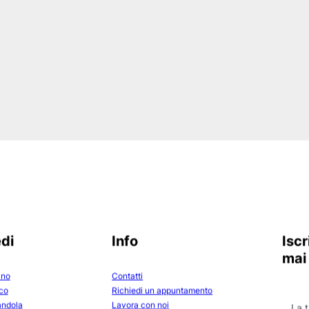
 più sui
nostri servizi
o vuoi
esigenze finanziarie
?
RICHIEDI UN APPUNTAMENTO