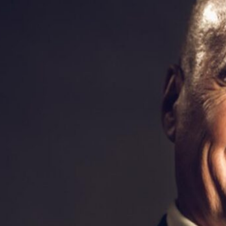
Dopo gli studi superiori 
maturando esperienze in 
carica di Vice-direttore
Nell’ottobre del 2005 
Sempione SA, Lugano. Fa 
SIM SpA, Milano; Base 
SpA, Milano. Da maggio
Bancaria Ticinese (ABT).